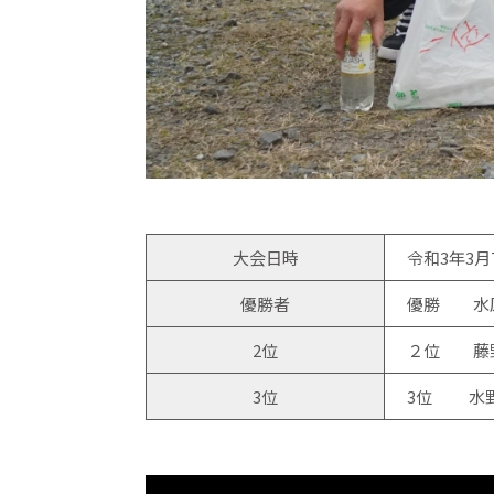
大会日時
令和3年3月
優勝者
優勝 水原
2位
２位 藤野
3位
3位 水野さ