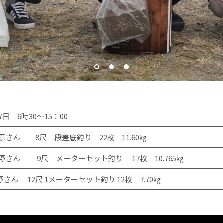
7日 6時30～15：00
さん 8尺 段差底釣り 22枚 11.60㎏
さん 9尺 メーターセット釣り 17枚 10.765㎏
ん 12尺 1メーターセット釣り 12枚 7.70㎏