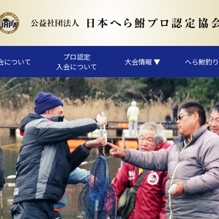
プロ認定
会について
大会情報 ▼
へら鮒釣り
入会について